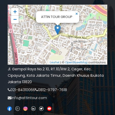
+
×
ATTIN TOUR GROUP
−
Leaflet
| ©
OpenStreetMap
contributors
Jl. Gempol Raya No.2 10, RT.10/RW.2, Ceger, Kec.
Cipayung, Kota Jakarta Timur, Daerah Khusus Ibukota
Jakarta 13820
021-84310066
0812-9797-7618
info@attintour.com