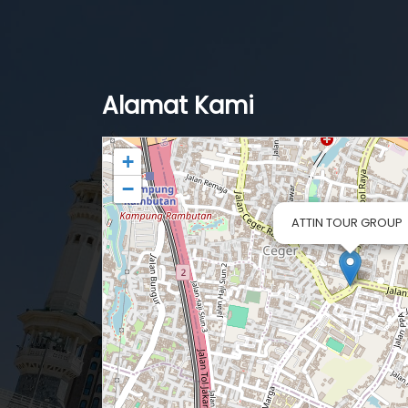
Alamat Kami
+
−
ATTIN TOUR GROUP