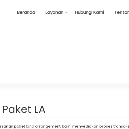
Beranda
Layanan
Hubungi Kami
Tenta
 Paket LA
an paket land arrangement, kami menyediakan proses transaksi y