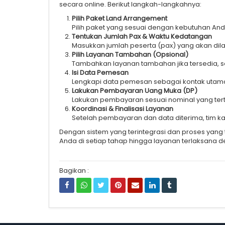
secara online. Berikut langkah-langkahnya:
Pilih Paket Land Arrangement
Pilih paket yang sesuai dengan kebutuhan Anda, 
Tentukan Jumlah Pax & Waktu Kedatangan
Masukkan jumlah peserta (pax) yang akan dila
Pilih Layanan Tambahan (Opsional)
Tambahkan layanan tambahan jika tersedia, se
Isi Data Pemesan
Lengkapi data pemesan sebagai kontak utama
Lakukan Pembayaran Uang Muka (DP)
Lakukan pembayaran sesuai nominal yang terter
Koordinasi & Finalisasi Layanan
Setelah pembayaran dan data diterima, tim ka
Dengan sistem yang terintegrasi dan proses yang
Anda di setiap tahap hingga layanan terlaksana d
Bagikan :