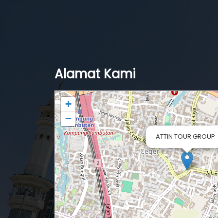
Alamat Kami
+
−
ATTIN TOUR GROUP