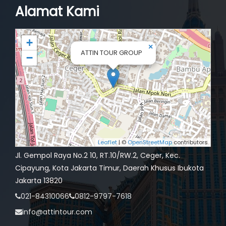
Alamat Kami
+
×
ATTIN TOUR GROUP
−
Leaflet
| ©
OpenStreetMap
contributors
Jl. Gempol Raya No.2 10, RT.10/RW.2, Ceger, Kec.
Cipayung, Kota Jakarta Timur, Daerah Khusus Ibukota
Jakarta 13820
021-84310066
0812-9797-7618
info@attintour.com