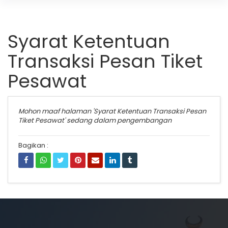
Syarat Ketentuan
Transaksi Pesan Tiket
Pesawat
Mohon maaf halaman 'Syarat Ketentuan Transaksi Pesan
Tiket Pesawat' sedang dalam pengembangan
Bagikan :