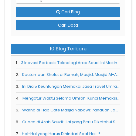
Cari Blog
Cari Data
10 Blog Terbaru
1.
3 Inovasi Berbasis Teknologi Arab Saudi Ini Makin Menarik Wisatawan Mancanegara
2.
Keutamaan Sholat di Rumah, Masjid, Masjid Al-Aqsa, Masjid Nabawi, dan Masjidil Haram: Mana yang Paling Utama?
3.
Ini Dia 5 Keuntungan Memakai Jasa Travel Umrah yang Terpercaya
4.
Mengatur Waktu Selama Umroh: Kunci Memaksimalkan Ibadah di Tanah Suci
5.
Warna di Tiap Gate Masjid Nabawi: Panduan Jamaah Agar Tidak Tersesat
6.
Cuaca di Arab Saudi: Hal yang Perlu Diketahui Sebelum Berangkat Umroh
7.
Hal-Hal yang Harus Dihindari Saat Haji !!