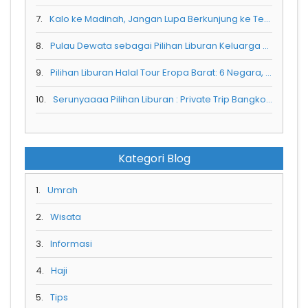
7.
Kalo ke Madinah, Jangan Lupa Berkunjung ke Tempat Ini yaa
8.
Pulau Dewata sebagai Pilihan Liburan Keluarga Oemah Rempah Rolas
9.
Pilihan Liburan Halal Tour Eropa Barat: 6 Negara, 11 Hari, Seribu Cerita
10.
Serunyaaaa Pilihan Liburan : Private Trip Bangkok Bersama Keluarga Tercinta
Kategori Blog
1.
Umrah
2.
Wisata
3.
Informasi
4.
Haji
5.
Tips