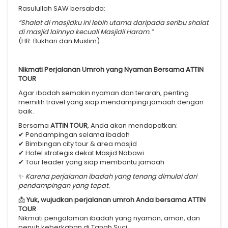
Rasulullah SAW bersabda:
“Shalat di masjidku ini lebih utama daripada seribu shalat
di masjid lainnya kecuali Masjidil Haram.”
(HR. Bukhari dan Muslim)
Nikmati Perjalanan Umroh yang Nyaman Bersama ATTIN
TOUR
Agar ibadah semakin nyaman dan terarah, penting
memilih travel yang siap mendampingi jamaah dengan
baik.
Bersama
ATTIN TOUR
, Anda akan mendapatkan:
✔ Pendampingan selama ibadah
✔ Bimbingan city tour & area masjid
✔ Hotel strategis dekat Masjid Nabawi
✔ Tour leader yang siap membantu jamaah
✨
Karena perjalanan ibadah yang tenang dimulai dari
pendampingan yang tepat.
📩
Yuk, wujudkan perjalanan umroh Anda bersama ATTIN
TOUR
Nikmati pengalaman ibadah yang nyaman, aman, dan
penuh keberkahan di Tanah Suci.