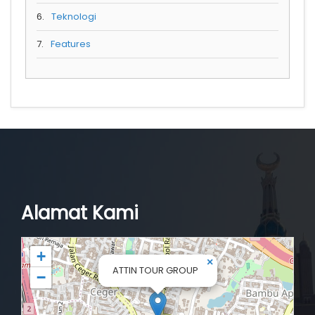
6.
Teknologi
7.
Features
Alamat Kami
+
×
ATTIN TOUR GROUP
−