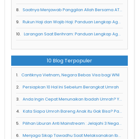
8.
Saatnya Menjawab Panggilan Allah Bersama ATTIN TOUR !!
9.
Rukun Haji dan Wajib Haji: Panduan Lengkap Agar Ibadah Semakin Sempurna
10.
Larangan Saat Berihram: Panduan Lengkap Agar Ibadah Tetap Sah dan Berkah
10 Blog Terpopuler
1.
Cantiknya Vietnam, Negara Bebas Visa bagi WNI
2.
Persiapkan 10 Hal Ini Sebelum Berangkat Umrah
3.
Anda Ingin Cepat Menunaikan Ibadah Umrah? Yuk Coba 5 Hal Ini
4.
Kata Siapa Umroh Bareng Anak itu Gak Bisa? Padahal Kenyataannya...
5.
Pilihan Liburan Anti Mainstream : Jelajahi 3 Negara dalam 7 Hari!
6.
Menjaga Sikap Tawadhu Saat Melaksanakan Ibadah Umrah