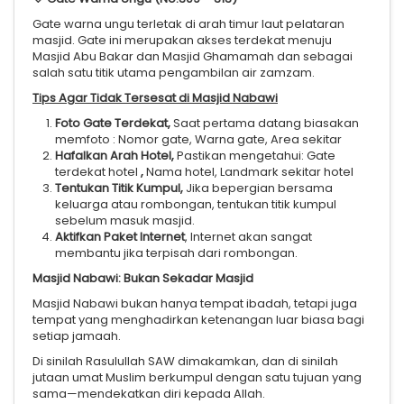
Gate warna ungu terletak di arah timur laut pelataran
masjid. Gate ini merupakan akses terdekat menuju
Masjid Abu Bakar dan Masjid Ghamamah dan sebagai
salah satu titik utama pengambilan air zamzam.
Tips Agar Tidak Tersesat di Masjid Nabawi
Foto Gate Terdekat,
Saat pertama datang biasakan
memfoto : Nomor gate, Warna gate, Area sekitar
Hafalkan Arah Hotel,
Pastikan mengetahui: Gate
terdekat hotel
,
Nama hotel, Landmark sekitar hotel
Tentukan Titik Kumpul,
Jika bepergian bersama
keluarga atau rombongan, tentukan titik kumpul
sebelum masuk masjid.
Aktifkan Paket Internet
, Internet akan sangat
membantu jika terpisah dari rombongan.
Masjid Nabawi: Bukan Sekadar Masjid
Masjid Nabawi bukan hanya tempat ibadah, tetapi juga
tempat yang menghadirkan ketenangan luar biasa bagi
setiap jamaah.
Di sinilah Rasulullah SAW dimakamkan, dan di sinilah
jutaan umat Muslim berkumpul dengan satu tujuan yang
sama—mendekatkan diri kepada Allah.