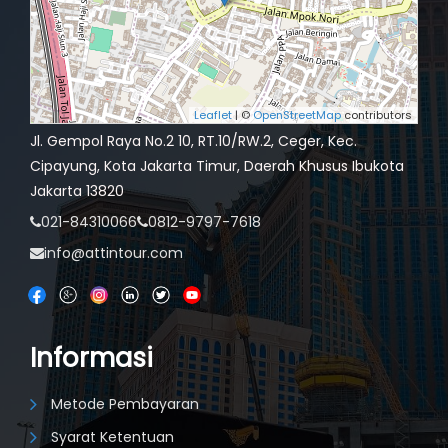
Leaflet
| ©
OpenStreetMap
contributors
Jl. Gempol Raya No.2 10, RT.10/RW.2, Ceger, Kec.
Cipayung, Kota Jakarta Timur, Daerah Khusus Ibukota
Jakarta 13820
021-84310066
0812-9797-7618
info@attintour.com
Informasi
Metode Pembayaran
Syarat Ketentuan