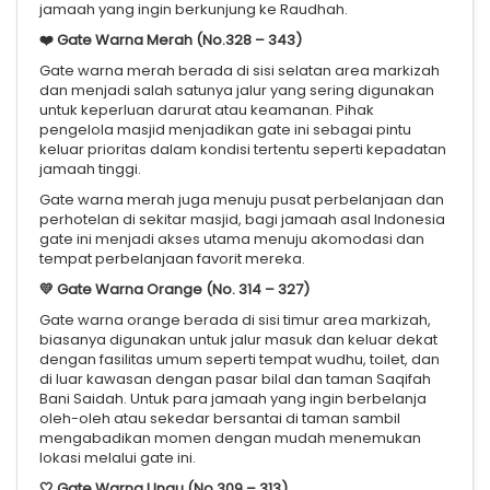
jamaah yang ingin berkunjung ke Raudhah.
❤️
Gate Warna Merah (No.328 – 343)
Gate warna merah berada di sisi selatan area markizah
dan menjadi salah satunya jalur yang sering digunakan
untuk keperluan darurat atau keamanan. Pihak
pengelola masjid menjadikan gate ini sebagai pintu
keluar prioritas dalam kondisi tertentu seperti kepadatan
jamaah tinggi.
Gate warna merah juga menuju pusat perbelanjaan dan
perhotelan di sekitar masjid, bagi jamaah asal Indonesia
gate ini menjadi akses utama menuju akomodasi dan
tempat perbelanjaan favorit mereka.
💛
Gate Warna Orange (No. 314 – 327)
Gate warna orange berada di sisi timur area markizah,
biasanya digunakan untuk jalur masuk dan keluar dekat
dengan fasilitas umum seperti tempat wudhu, toilet, dan
di luar kawasan dengan pasar bilal dan taman Saqifah
Bani Saidah. Untuk para jamaah yang ingin berbelanja
oleh-oleh atau sekedar bersantai di taman sambil
mengabadikan momen dengan mudah menemukan
lokasi melalui gate ini.
🤍
Gate Warna Ungu (No.309 – 313)