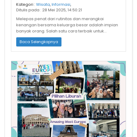
Tantangan, dan Kenangan Indah!
Kategori :
Wisata
,
Informasi
,
Ditulis pada : 28 Mei 2025, 14:50:21
Melepas penat dari rutinitas dan merangkai
kenangan bersama keluarga besar adalah impian
banyak orang. Salah satu cara terbaik untuk
mewujudkannya adalah dengan mengadakan fam
Baca Selengkapnya