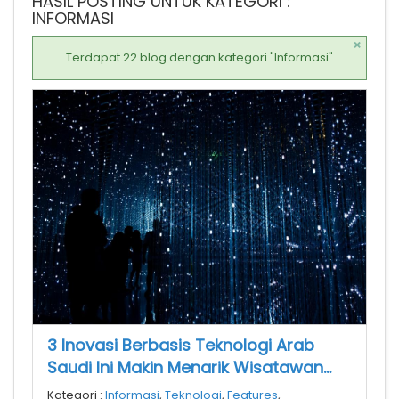
HASIL POSTING UNTUK KATEGORI :
INFORMASI
×
Terdapat 22 blog dengan kategori "Informasi"
3 Inovasi Berbasis Teknologi Arab
Saudi Ini Makin Menarik Wisatawan
Mancanegara
Kategori :
Informasi
,
Teknologi
,
Features
,