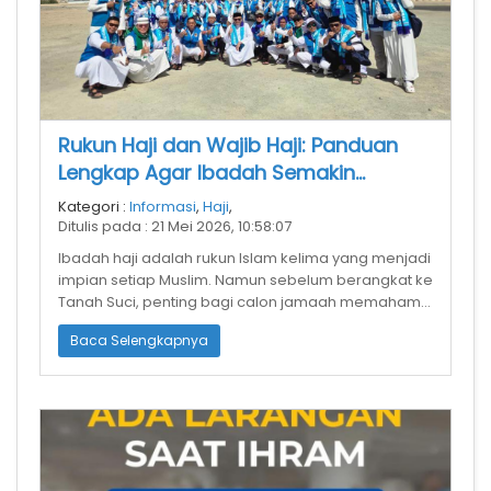
Rukun Haji dan Wajib Haji: Panduan
Lengkap Agar Ibadah Semakin
Sempurna
Kategori :
Informasi
,
Haji
,
Ditulis pada : 21 Mei 2026, 10:58:07
Ibadah haji adalah rukun Islam kelima yang menjadi
impian setiap Muslim. Namun sebelum berangkat ke
Tanah Suci, penting bagi calon jamaah memahami
perbedaan antara rukun haji
Baca Selengkapnya