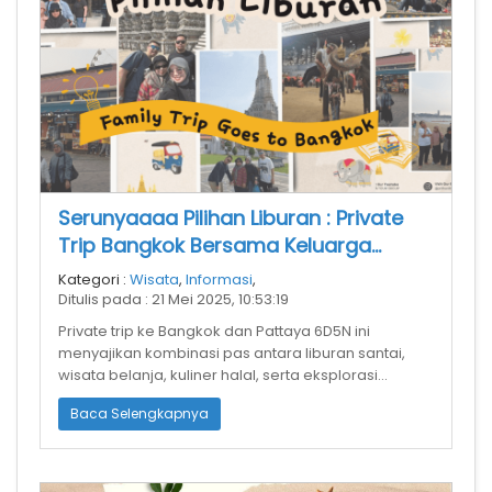
Serunyaaaa Pilihan Liburan : Private
Trip Bangkok Bersama Keluarga
Tercinta
Kategori :
Wisata
,
Informasi
,
Ditulis pada : 21 Mei 2025, 10:53:19
Private trip ke Bangkok dan Pattaya 6D5N ini
menyajikan kombinasi pas antara liburan santai,
wisata belanja, kuliner halal, serta eksplorasi
budaya dan alam. Sangat cocok unt
Baca Selengkapnya