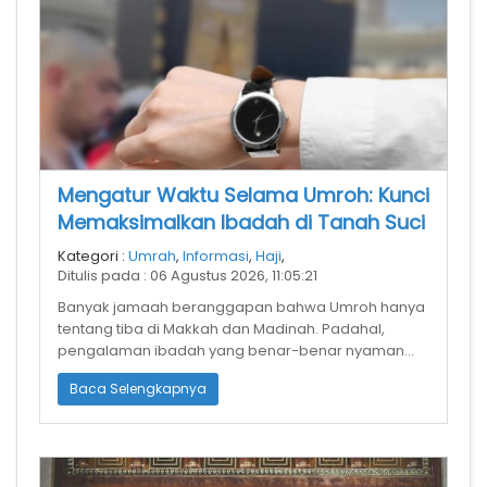
Mengatur Waktu Selama Umroh: Kunci
Memaksimalkan Ibadah di Tanah Suci
Kategori :
Umrah
,
Informasi
,
Haji
,
Ditulis pada : 06 Agustus 2026, 11:05:21
Banyak jamaah beranggapan bahwa Umroh hanya
tentang tiba di Makkah dan Madinah. Padahal,
pengalaman ibadah yang benar-benar nyaman
sangat ditentukan oleh bagaimana kita mengat
Baca Selengkapnya