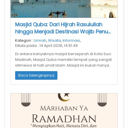
Masjid Quba: Dari Hijrah Rasulullah
hingga Menjadi Destinasi Wajib Penuh
Keutamaan
Kategori :
Umrah
,
Wisata
,
Informasi
,
Ditulis pada : 14 April 2026, 14:51:49
Di antara banyaknya masjid bersejarah di Kota Suci
Madinah, Masjid Quba memiliki tempat yang sangat
istimewa di hati umat Islam. Masjid ini bukan hanya
indah secara fisik, tet
Baca Selengkapnya