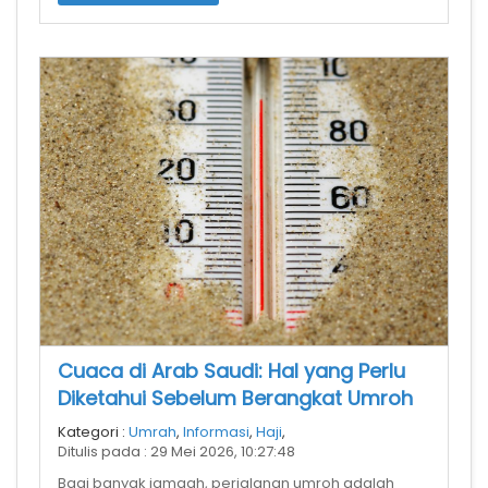
Cuaca di Arab Saudi: Hal yang Perlu
Diketahui Sebelum Berangkat Umroh
Kategori :
Umrah
,
Informasi
,
Haji
,
Ditulis pada : 29 Mei 2026, 10:27:48
Bagi banyak jamaah, perjalanan umroh adalah