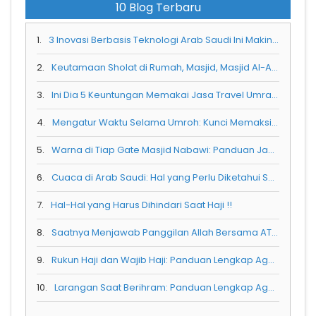
10 Blog Terbaru
1.
3 Inovasi Berbasis Teknologi Arab Saudi Ini Makin Menarik Wisatawan Mancanegara
2.
Keutamaan Sholat di Rumah, Masjid, Masjid Al-Aqsa, Masjid Nabawi, dan Masjidil Haram: Mana yang Paling Utama?
3.
Ini Dia 5 Keuntungan Memakai Jasa Travel Umrah yang Terpercaya
4.
Mengatur Waktu Selama Umroh: Kunci Memaksimalkan Ibadah di Tanah Suci
5.
Warna di Tiap Gate Masjid Nabawi: Panduan Jamaah Agar Tidak Tersesat
6.
Cuaca di Arab Saudi: Hal yang Perlu Diketahui Sebelum Berangkat Umroh
7.
Hal-Hal yang Harus Dihindari Saat Haji !!
8.
Saatnya Menjawab Panggilan Allah Bersama ATTIN TOUR !!
9.
Rukun Haji dan Wajib Haji: Panduan Lengkap Agar Ibadah Semakin Sempurna
10.
Larangan Saat Berihram: Panduan Lengkap Agar Ibadah Tetap Sah dan Berkah