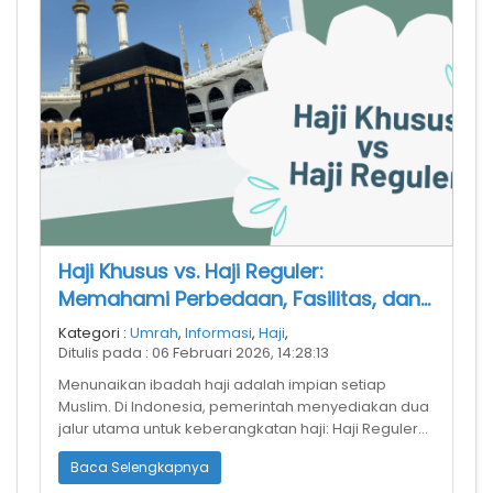
Haji Khusus vs. Haji Reguler:
Memahami Perbedaan, Fasilitas, dan
Waktu Tunggu
Kategori :
Umrah
,
Informasi
,
Haji
,
Ditulis pada : 06 Februari 2026, 14:28:13
Menunaikan ibadah haji adalah impian setiap
Muslim. Di Indonesia, pemerintah menyediakan dua
jalur utama untuk keberangkatan haji: Haji Reguler
dan Haji Khusus. Meski keduanya
Baca Selengkapnya