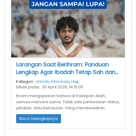
Larangan Saat Berihram: Panduan
Lengkap Agar Ibadah Tetap Sah dan
Berkah
Kategori :
Umrah
,
Informasi
,
Haji
,
Ditulis pada : 30 April 2026, 14:15:05
Ihram mengajarkan bahwa di hadapan Allah,
semua manusia sama. Tidak ada perbedaan status,
jabatan, atau kekayaan. Yang membedakan
hanyalah ketakwaan.
Baca Selengkapnya