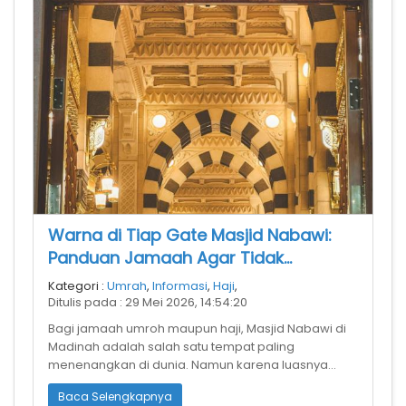
Warna di Tiap Gate Masjid Nabawi:
Panduan Jamaah Agar Tidak
Tersesat
Kategori :
Umrah
,
Informasi
,
Haji
,
Ditulis pada : 29 Mei 2026, 14:54:20
Bagi jamaah umroh maupun haji, Masjid Nabawi di
Madinah adalah salah satu tempat paling
menenangkan di dunia. Namun karena luasnya
area masjid dan banyaknya pintu masuk (gate)
Baca Selengkapnya