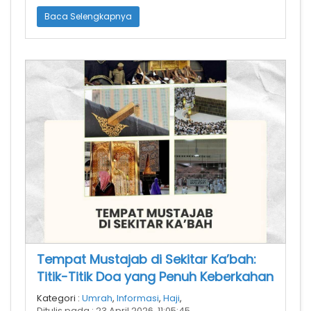
yang hanya ingin kita jalani dengan tenang dan pe
Baca Selengkapnya
Tempat Mustajab di Sekitar Ka’bah:
Titik-Titik Doa yang Penuh Keberkahan
Kategori :
Umrah
,
Informasi
,
Haji
,
Ditulis pada : 23 April 2026, 11:05:45