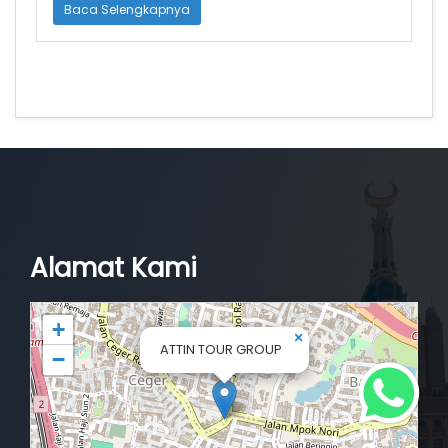
Baca Selengkapnya
Alamat Kami
+
×
ATTIN TOUR GROUP
−