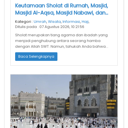
Keutamaan Sholat di Rumah, Masjid,
Masjid Al-Aqsa, Masjid Nabawi, dan
Masjidil Haram: Mana yang Paling
Kategori :
Umrah
,
Wisata
,
Informasi
,
Haji
,
Utama?
Ditulis pada : 07 Agustus 2026, 10:21:56
Sholat merupakan tiang agama dan ibadah yang
menjadi penghubung antara seorang hamba
dengan Allah SWT. Namun, tahukah Anda bahwa
pahala sholat dapat berbeda tergantung di mana
Baca Selengkapnya