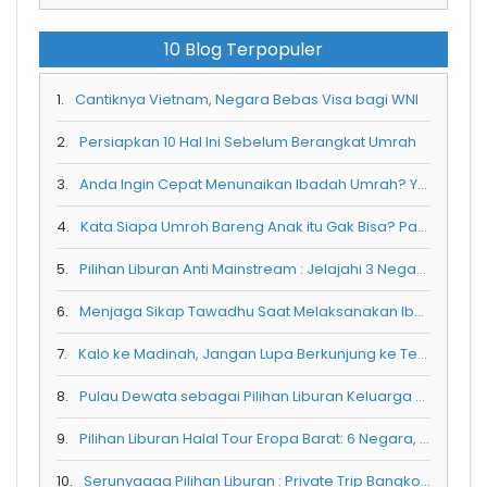
10 Blog Terpopuler
1.
Cantiknya Vietnam, Negara Bebas Visa bagi WNI
2.
Persiapkan 10 Hal Ini Sebelum Berangkat Umrah
3.
Anda Ingin Cepat Menunaikan Ibadah Umrah? Yuk Coba 5 Hal Ini
4.
Kata Siapa Umroh Bareng Anak itu Gak Bisa? Padahal Kenyataannya...
5.
Pilihan Liburan Anti Mainstream : Jelajahi 3 Negara dalam 7 Hari!
6.
Menjaga Sikap Tawadhu Saat Melaksanakan Ibadah Umrah
7.
Kalo ke Madinah, Jangan Lupa Berkunjung ke Tempat Ini yaa
8.
Pulau Dewata sebagai Pilihan Liburan Keluarga Oemah Rempah Rolas
9.
Pilihan Liburan Halal Tour Eropa Barat: 6 Negara, 11 Hari, Seribu Cerita
10.
Serunyaaaa Pilihan Liburan : Private Trip Bangkok Bersama Keluarga Tercinta