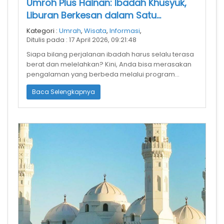
Umroh Plus Hainan: Ibadah Khusyuk,
Liburan Berkesan dalam Satu
Perjalanan
Kategori :
Umrah
,
Wisata
,
Informasi
,
Ditulis pada : 17 April 2026, 09:21:48
Siapa bilang perjalanan ibadah harus selalu terasa
berat dan melelahkan? Kini, Anda bisa merasakan
pengalaman yang berbeda melalui program
Umroh Plus Hainan—perpaduan antara k
Baca Selengkapnya