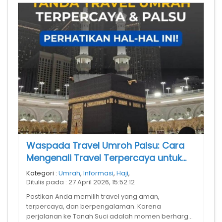
Waspada Travel Umroh Palsu: Cara
Mengenali Travel Terpercaya untuk
Ibadah yang Aman
Kategori :
Umrah
,
Informasi
,
Haji
,
Ditulis pada : 27 April 2026, 15:52:12
Pastikan Anda memilih travel yang aman,
terpercaya, dan berpengalaman. Karena
perjalanan ke Tanah Suci adalah momen berharga