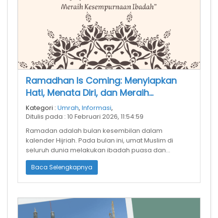
Ramadhan Is Coming: Menyiapkan
Hati, Menata Diri, dan Meraih
Kesempurnaan Ibadah
Kategori :
Umrah
,
Informasi
,
Ditulis pada : 10 Februari 2026, 11:54:59
Ramadan adalah bulan kesembilan dalam
kalender Hijriah. Pada bulan ini, umat Muslim di
seluruh dunia melakukan ibadah puasa dan
memperingati wahyu pertama yang turun kepada
Baca Selengkapnya
Na